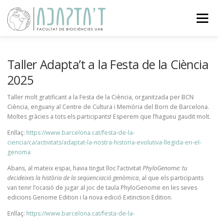
Vés
al
Menú
contingut
SOBRE EL PROJECTE
ACTIVITATS
Taller Adapta’t a la Festa de la Ciència
2025
CIÈNCIA CIUTADANA
EXPOSICIONS
BLOG
Taller molt gratificant a la Festa de la Ciència, organitzada per BCN
Ciència, enguany al Centre de Cultura i Memòria del Born de Barcelona.
Moltes gràcies a tots els participants! Esperem que l’hagueu gaudit molt.
CONTACTE
Enllaç:
https://www.barcelona.cat/festa-de-la-
ciencia/ca/activitats/adaptat-la-nostra-historia-evolutiva-llegida-en-el-
genoma
Abans, al mateix espai, havia tingut lloc l’activitat
PhyloGenome: tu
decideixes la història de la seqüenciació genòmica
, al que els participants
van tenir l’ocasió de jugar al joc de taula PhyloGenome en les seves
edicions Genome Edition i la nova edició Extinction Edition.
Enllaç:
https://www.barcelona.cat/festa-de-la-