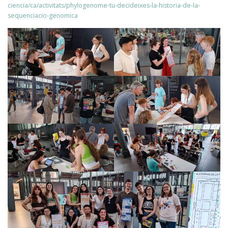
ciencia/ca/activitats/phylogenome-tu-decideixes-la-historia-de-la-
sequenciacio-genomica