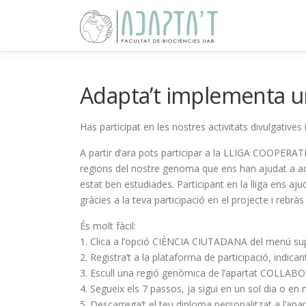
Vés
al
contingut
Adapta’t implementa 
Has participat en les nostres activitats divulgative
A partir d’ara pots participar a la LLIGA COOPERA
regions del nostre genoma que ens han ajudat a ada
estat ben estudiades. Participant en la lliga ens a
gràcies a la teva participació en el projecte i rebrà
És molt fàcil:
1. Clica a l’opció CIÈNCIA CIUTADANA del menú su
2. Registra’t a la plataforma de participació, indican
3. Escull una regió genòmica de l’apartat COLLAB
4. Segueix els 7 passos, ja sigui en un sol dia o en
5. Descarrega’t el teu diploma personalitzat a l’