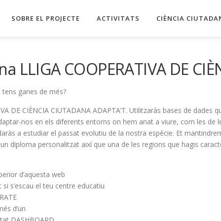
SOBRE EL PROJECTE
ACTIVITATS
CIÈNCIA CIUTADA
una LLIGA COOPERATIVA DE CI
s i tens ganes de més?
TIVA DE CIÈNCIA CIUTADANA ADAPTA’T. Utilitzaràs bases de dades que 
ptar-nos en els diferents entorns on hem anat a viure, com les de le
judaràs a estudiar el passat evolutiu de la nostra espècie. Et mantindr
s un diploma personalitzat així que una de les regions que hagis caracte
perior d’aquesta web
t si s’escau el teu centre educatiu
ORATE
 més d’un
apartat DASHBOARD