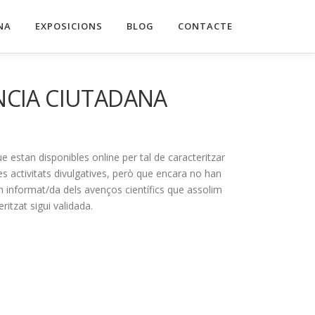
NA
EXPOSICIONS
BLOG
CONTACTE
ÈNCIA CIUTADANA
estan disponibles online per tal de caracteritzar
s activitats divulgatives, però que encara no han
em informat/da dels avenços científics que assolim
ritzat sigui validada.