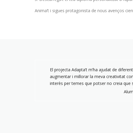
Anima’t i sigues protagonista de nous avenços cient
El projecta Adapta’t m’ha ajudat de difere
augmentar i millorar la meva creativitat 
interès per temes que potser no creia que s
Alum