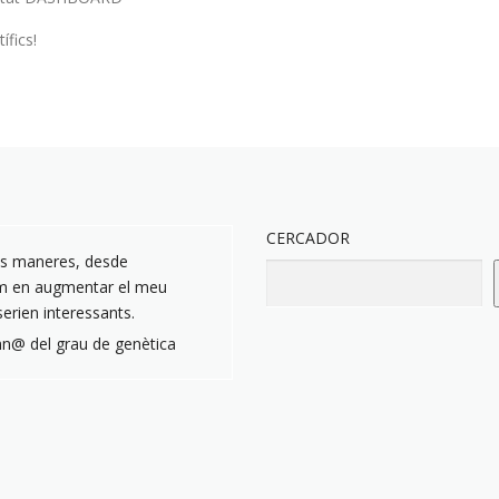
ífics!
CERCADOR
nts maneres, desde
com en augmentar el meu
erien interessants.
n@ del grau de genètica