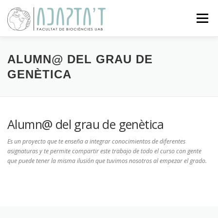
Vés
al
Menú
contingut
SOBRE EL PROJECTE
ACTIVITATS
ALUMN@ DEL GRAU DE
GENÈTICA
CIÈNCIA CIUTADANA
EXPOSICIONS
BLOG
Alumn@ del grau de genètica
CONTACTE
Es un proyecto que te enseña a integrar conocimientos de diferentes
asignaturas y te permite compartir este trabajo de todo el curso con gente
que puede tener la misma ilusión que tuvimos nosotros al empezar el grado.