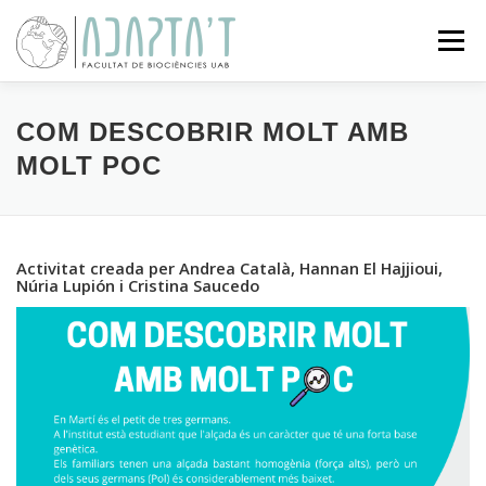
Vés
al
Menú
contingut
SOBRE EL PROJECTE
ACTIVITATS
COM DESCOBRIR MOLT AMB
MOLT POC
CIÈNCIA CIUTADANA
EXPOSICIONS
BLOG
Activitat creada per Andrea Català, Hannan El Hajjioui,
Núria Lupión i Cristina Saucedo
CONTACTE